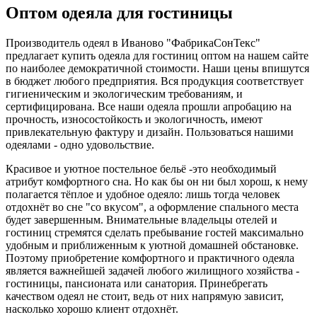
Оптом одеяла для гостиницы
Производитель одеял в Иваново "ФабрикаСонТекс"
предлагает купить одеяла для гостиниц оптом на нашем сайте
по наиболее демократичной стоимости. Наши цены впишутся
в бюджет любого предприятия. Вся продукция соответствует
гигиеническим и экологическим требованиям, и
сертифицирована. Все наши одеяла прошли апробацию на
прочность, износостойкость и экологичность, имеют
привлекательную фактуру и дизайн. Пользоваться нашими
одеялами - одно удовольствие.
Красивое и уютное постельное бельё -это необходимый
атрибут комфортного сна. Но как бы он ни был хорош, к нему
полагается тёплое и удобное одеяло: лишь тогда человек
отдохнёт во сне "со вкусом", а оформление спального места
будет завершенным. Внимательные владельцы отелей и
гостиниц стремятся сделать пребывание гостей максимально
удобным и приближенным к уютной домашней обстановке.
Поэтому приобретение комфортного и практичного одеяла
является важнейшей задачей любого жилищного хозяйства -
гостиницы, пансионата или санатория. Принебрегать
качеством одеял не стоит, ведь от них напрямую зависит,
насколько хорошо клиент отдохнёт.