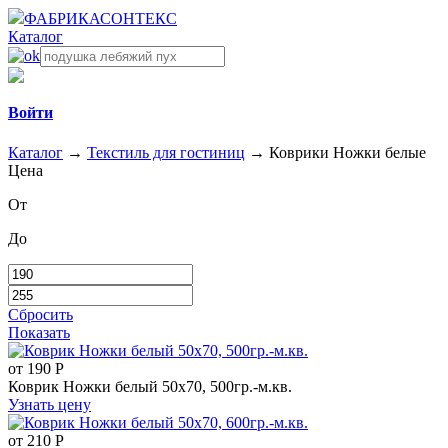
ФАБРИКА
СОНТЕКС
Каталог
Войти
Каталог
→
Текстиль для гостиниц
→
Коврики Ножки белые
Цена
От
До
Сбросить
Показать
от
190
Р
Коврик Ножки белый 50х70, 500гр.-м.кв.
Узнать цену
от
210
Р