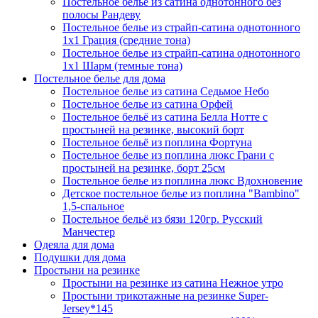
Постельное белье из сатина однотонного без
полосы Рандеву
Постельное белье из страйп-сатина однотонного
1х1 Грация (средние тона)
Постельное белье из страйп-сатина однотонного
1х1 Шарм (темные тона)
Постельное белье для дома
Постельное белье из сатина Седьмое Небо
Постельное белье из сатина Орфей
Постельное бельё из сатина Белла Нотте с
простыней на резинке, высокий борт
Постельное бельё из поплина Фортуна
Постельное белье из поплина люкс Грани с
простыней на резинке, борт 25см
Постельное белье из поплина люкс Вдохновение
Детское постельное белье из поплина "Bambino"
1,5-спальное
Постельное бельё из бязи 120гр. Русский
Манчестер
Одеяла для дома
Подушки для дома
Простыни на резинке
Простыни на резинке из сатина Нежное утро
Простыни трикотажные на резинке Super-
Jersey*145