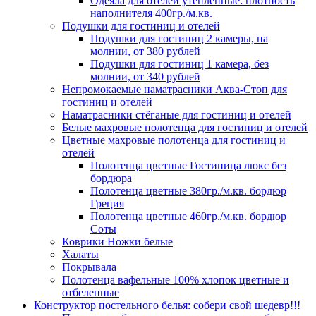
Одеяла для отелей утепленные: плотность
наполнителя 400гр./м.кв.
Подушки для гостиниц и отелей
Подушки для гостиниц 2 камеры, на
молнии, от 380 рублей
Подушки для гостиниц 1 камера, без
молнии, от 340 рублей
Непромокаемые наматрасники Аква-Стоп для
гостиниц и отелей
Наматрасники стёганые для гостиниц и отелей
Белые махровые полотенца для гостиниц и отелей
Цветные махровые полотенца для гостиниц и
отелей
Полотенца цветные Гостиница люкс без
бордюра
Полотенца цветные 380гр./м.кв. бордюр
Греция
Полотенца цветные 460гр./м.кв. бордюр
Соты
Коврики Ножки белые
Халаты
Покрывала
Полотенца вафельные 100% хлопок цветные и
отбеленные
Конструктор постельного белья: собери свой шедевр!!!